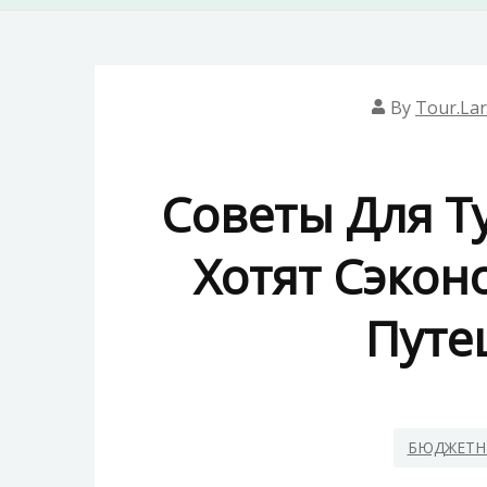
By
Tour.la
Советы Для Т
Хотят Сэкон
Путе
БЮДЖЕТН