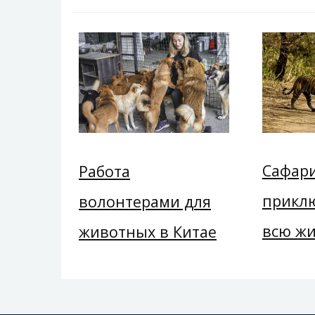
Сафари
Работа
прикл
волонтерами для
всю ж
животных в Китае