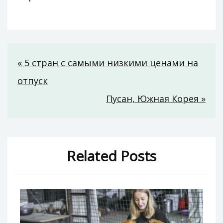
Навигация
« 5 стран с самыми низкими ценами на
отпуск
по
Пусан, Южная Корея »
записям
Related Posts