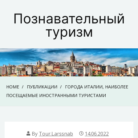
Skip
to
Познавательный
content
туризм
HOME
ПУБЛИКАЦИИ
ГОРОДА ИТАЛИИ, НАИБОЛЕЕ
ПОСЕЩАЕМЫЕ ИНОСТРАННЫМИ ТУРИСТАМИ
By
Tour.larssnab
14.06.2022